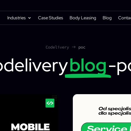
Industries
Case Studies
Body Leasing
Blog
Conta
Codelivery
poc
$
odelivery
blog
-p