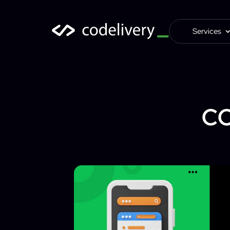
Services
c