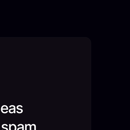
deas
o spam,