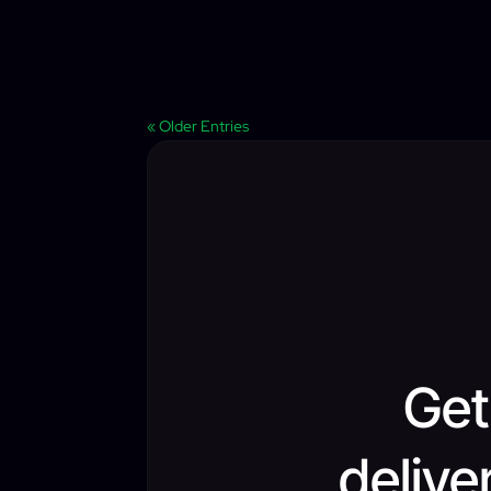
« Older Entries
Get
delive