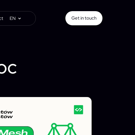
Get in touch
ct
EN
oc