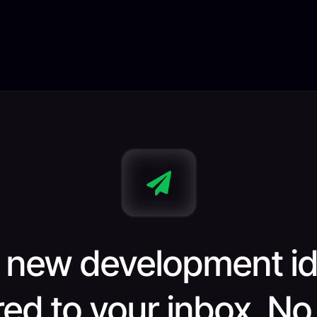

 new development i
red to your inbox. N