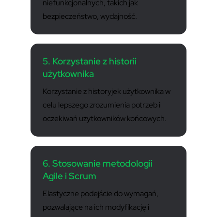
niefunkcjonalnych, takich jak
bezpieczeństwo, wydajność.
5. Korzystanie z historii
użytkownika
Korzystanie z historyjek użytkownika w
celu lepszego zrozumienia potrzeb i
oczekiwań użytkowników końcowych.
6. Stosowanie metodologii
Agile i Scrum
Elastyczne podejście do wymagań,
pozwalające na ich modyfikację i