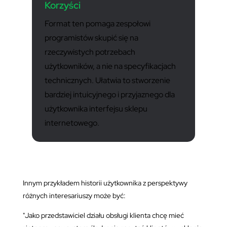
Korzyści
Format ten pomaga zespołowi
programistów skupić się na
rzeczywistych potrzebach
użytkowników, a nie na specyfikacjach
technicznych. Ułatwia to stworzenie
bardziej intuicyjnego i przyjaznego dla
użytkownika interfejsu sklepu
internetowego.
Innym przykładem historii użytkownika z perspektywy
różnych interesariuszy może być:
"Jako przedstawiciel działu obsługi klienta chcę mieć