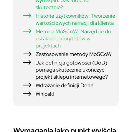
wymagań: Jak robić to
skutecznie?
$
Historie użytkowników: Tworzenie
wartościowych narracji dla klienta
$
Metoda MoSCoW: Narzędzie do
ustalania priorytetów w
projektach
$
Zastosowanie metody MoSCoW
$
Jak definicja gotowości (DoD)
pomaga skutecznie ukończyć
projekt sklepu internetowego?
$
Wdrażanie definicji Done
$
Wnioski
Wymagania jako punkt wyjścia