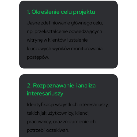
1. Określenie celu projektu
Jasne zdefiniowanie głównego celu,
np. przekształcenie odwiedzających
witrynę w klientów i ustalenie
kluczowych wyników monitorowania
postępów.
2. Rozpoznawanie i analiza
interesariuszy
Identyfikacja wszystkich interesariuszy,
takich jak użytkownicy, klienci,
pracownicy, oraz zrozumienie ich
potrzeb i oczekiwań.