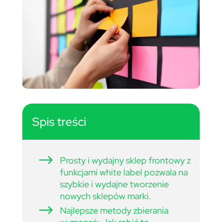
Spis treści
$
Prosty i wydajny sklep frontowy z
funkcjami white label pozwala na
szybkie i wydajne tworzenie
nowych sklepów marki.
$
Najlepsze metody zbierania