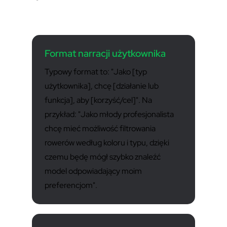
Format narracji użytkownika
Typowy format to: "Jako [typ
użytkownika], chcę [działanie lub
funkcja], aby [korzyść/cel]". Na
przykład: "Jako młody profesjonalista
chcę mieć możliwość filtrowania
rowerów według koloru i typu, dzięki
czemu będę mógł szybko znaleźć
model odpowiadający moim
preferencjom".