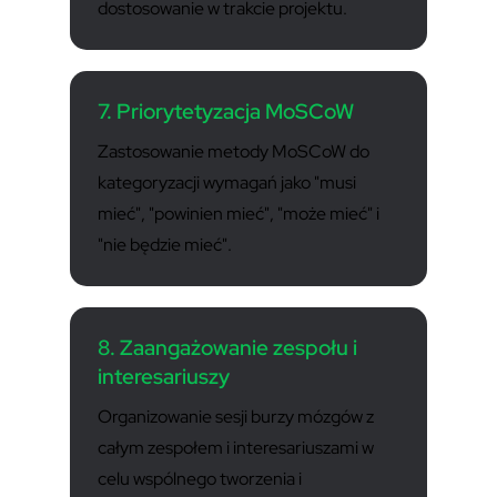
dostosowanie w trakcie projektu.
7. Priorytetyzacja MoSCoW
Zastosowanie metody MoSCoW do
kategoryzacji wymagań jako "musi
mieć", "powinien mieć", "może mieć" i
"nie będzie mieć".
8. Zaangażowanie zespołu i
interesariuszy
Organizowanie sesji burzy mózgów z
całym zespołem i interesariuszami w
celu wspólnego tworzenia i