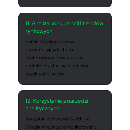
11. Analiza konkurencji i trendów
rynkowych
Badanie funkcjonalności
konkurencyjnych stron i
dostosowywanie wymagań w
kontekście aktualnych trendów i
oczekiwań klientów.
12. Korzystanie z narzędzi
analitycznych
Korzystanie z narzędzi takich jak
Google Analytics do monitorowania