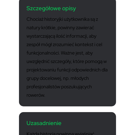
Szczegółowe opisy
Chociaż historyjki użytkownika są z
natury krótkie, powinny zawierać
wystarczającą ilość informacji, aby
zespół mógł zrozumieć kontekst i cel
funkcjonalności. Ważne jest, aby
uwzględnić szczegóły, które pomogą w
projektowaniu funkcji odpowiednich dla
grupy docelowej, np. młodych
profesjonalistów poszukujących
rowerów.
Uzasadnienie
Każda historia powinna wyjaśniać,