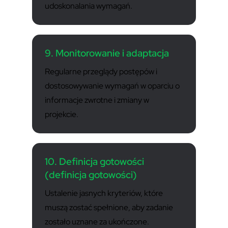
udoskonalania wymagań.
9. Monitorowanie i adaptacja
Regularne przeglądy postępów i
dostosowywanie wymagań w oparciu o
informacje zwrotne i zmiany w
projekcie.
10. Definicja gotowości
(definicja gotowości)
Ustalenie jasnych kryteriów, które
muszą zostać spełnione, aby zadanie
zostało uznane za ukończone.