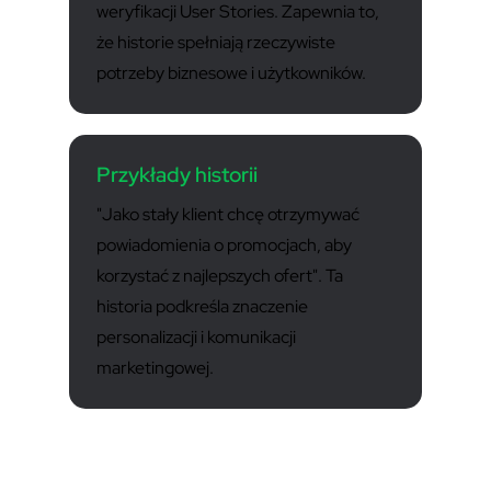
weryfikacji User Stories. Zapewnia to,
że historie spełniają rzeczywiste
potrzeby biznesowe i użytkowników.
Przykłady historii
"Jako stały klient chcę otrzymywać
powiadomienia o promocjach, aby
korzystać z najlepszych ofert". Ta
historia podkreśla znaczenie
personalizacji i komunikacji
marketingowej.