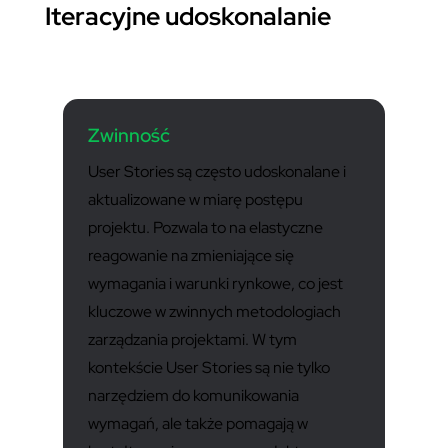
Iteracyjne udoskonalanie
Zwinność
User Stories są często udoskonalane i
aktualizowane w miarę postępu
projektu. Pozwala to na elastyczne
reagowanie na zmieniające się
wymagania i warunki rynkowe, co jest
kluczowe w zwinnych metodologiach
zarządzania projektami. W tym
kontekście User Stories są nie tylko
narzędziem do komunikowania
wymagań, ale także pomagają w