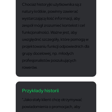
Chociaż historyjki użytkownika są z
natury krótkie, powinny zawierać
wystarczającą ilość informacji, aby
zespół mógł zrozumieć kontekst i cel
funkcjonalności. Ważne jest, aby
uwzględnić szczegóły, które pomogą w
projektowaniu funkcji odpowiednich dla
grupy docelowej, np. młodych
profesjonalistów poszukujących
rowerów.
Przykłady historii
"Jako stały klient chcę otrzymywać
powiadomienia o promocjach, aby