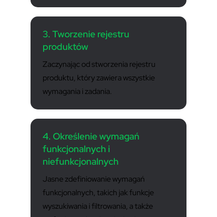
3. Tworzenie rejestru
produktów
Zaczynając od stworzenia rejestru
produktu, który zawiera wszystkie
wymagania i zadania.
4. Określenie wymagań
funkcjonalnych i
niefunkcjonalnych
Jasne zdefiniowanie wymagań
funkcjonalnych, takich jak funkcje
wyszukiwania i filtrowania, a także