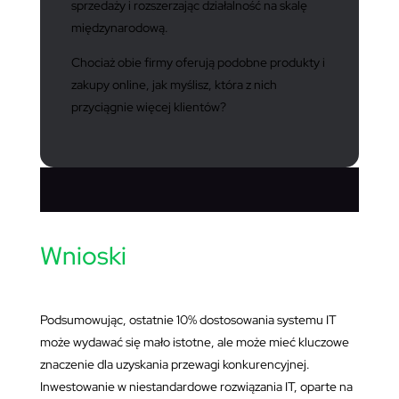
sprzedaży i rozszerzając działalność na skalę
międzynarodową.
Chociaż obie firmy oferują podobne produkty i
zakupy online, jak myślisz, która z nich
przyciągnie więcej klientów?
Wnioski
Podsumowując, ostatnie 10% dostosowania systemu IT
może wydawać się mało istotne, ale może mieć kluczowe
znaczenie dla uzyskania przewagi konkurencyjnej.
Inwestowanie w niestandardowe rozwiązania IT, oparte na