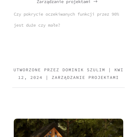
Zarządzanie projektami
$
Czy pokrycie oczekiwanych funkcji przez 90%
jest duże czy małe?
UTWORZONE PRZEZ
DOMINIK SZULIM
|
KWI
12, 2024
|
ZARZĄDZANIE PROJEKTAMI