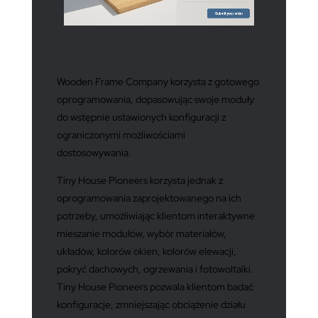
Wooden Frame Company korzysta z gotowego
oprogramowania, dopasowując swoje moduły
do wstępnie ustawionych konfiguracji z
ograniczonymi możliwościami
dostosowywania.
Tiny House Pioneers korzysta jednak z
oprogramowania zaprojektowanego na ich
potrzeby, umożliwiając klientom interaktywne
mieszanie modułów, wybór materiałów,
układów, kolorów okien, kolorów elewacji,
pokryć dachowych, ogrzewania i fotowoltaiki.
Tiny House Pioneers pozwala klientom badać
konfiguracje, zmniejszając obciążenie działu