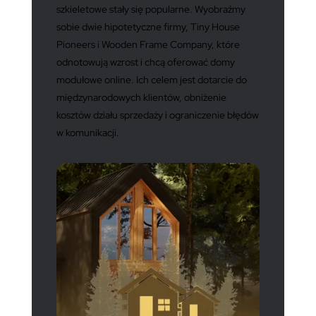
szkieletowe stały się popularne. Wyobraźmy
sobie dwie hipotetyczne firmy, Tiny House
Pioneers i Wooden Frame Company, które
odnotowują wzrost i chcą oferować domy
modułowe online. Ich celem jest dotarcie do
międzynarodowych klientów, obniżenie
kosztów działu sprzedaży i ograniczenie błędów
w komunikacji.