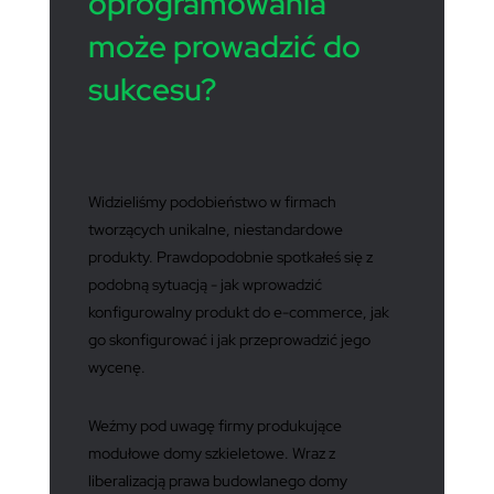
oprogramowania
może prowadzić do
sukcesu?
Widzieliśmy podobieństwo w firmach
tworzących unikalne, niestandardowe
produkty. Prawdopodobnie spotkałeś się z
podobną sytuacją - jak wprowadzić
konfigurowalny produkt do e-commerce, jak
go skonfigurować i jak przeprowadzić jego
wycenę.
Weźmy pod uwagę firmy produkujące
modułowe domy szkieletowe. Wraz z
liberalizacją prawa budowlanego domy