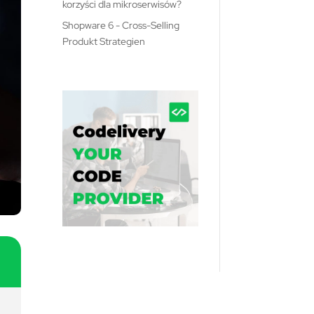
korzyści dla mikroserwisów?
Shopware 6 - Cross-Selling
Produkt Strategien