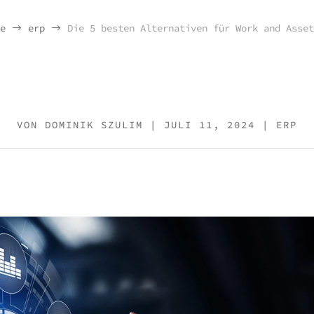
e
erp
Die 5 besten Alternativen für Work and Asset
$
$
VON
DOMINIK SZULIM
|
JULI 11, 2024
|
ERP