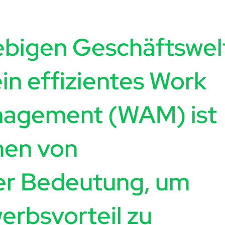
lebigen Geschäftswel
ein effizientes Work
anagement (WAM)
ist
men von
er Bedeutung, um
erbsvorteil zu