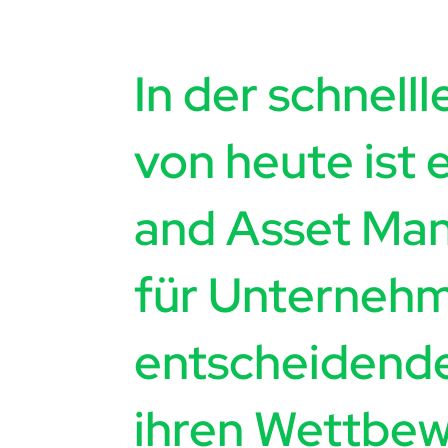
In der schnell
von heute ist 
and Asset M
für Unterneh
entscheidend
ihren Wettbew