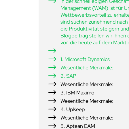
$
In der schnelllebigen Geschäf
Management (WAM) ist für U
Wettbewerbsvorteil zu erhal
sind suchen zunehmend nach r
die Produktivität steigern un
Blogbeitrag stellen wir Ihne
vor, die heute auf dem Markt e
$
$
1. Microsoft Dynamics
$
Wesentliche Merkmale:
$
2. SAP
$
Wesentliche Merkmale:
$
3. IBM Maximo
$
Wesentliche Merkmale:
$
4. UpKeep
$
Wesentliche Merkmale:
$
5. Aptean EAM