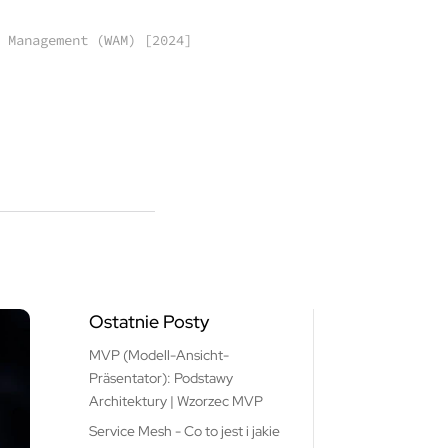
 Management (WAM) [2024]
Ostatnie Posty
MVP (Modell-Ansicht-
Präsentator): Podstawy
Architektury | Wzorzec MVP
Service Mesh - Co to jest i jakie