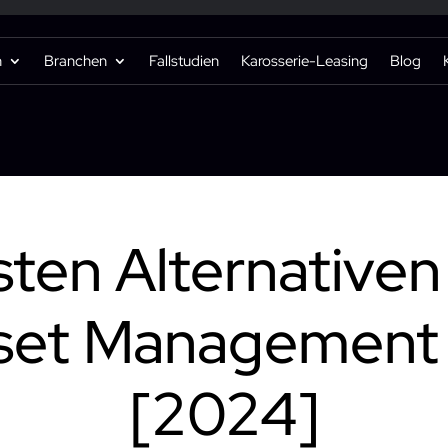
n
Branchen
Fallstudien
Karosserie-Leasing
Blog
CODELIVERY BLOG
sten Alternativen
set Managemen
[2024]